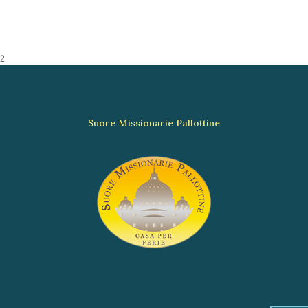
2
Suore Missionarie Pallottine