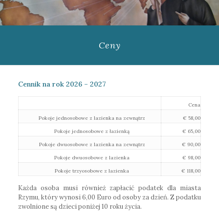
Ceny
Cennik na rok 2026 – 2027
Cena
Pokoje jednosobowe z lazienka na zewnątrz
€ 58,00
Pokoje jednosobowe z łazienką
€ 65,00
Pokoje dwuosobowe z lazienka na zewnątrz
€ 90,00
Pokoje dwuosobowe z lazienka
€ 98,00
Pokoje trzyosobowe z lazienka
€ 118,00
Każda osoba musi również zapłacić podatek dla miasta
Rzymu, który wynosi 6,00 Euro od osoby za dzień. Z podatku
zwolnione są dzieci poniżej 10 roku życia.