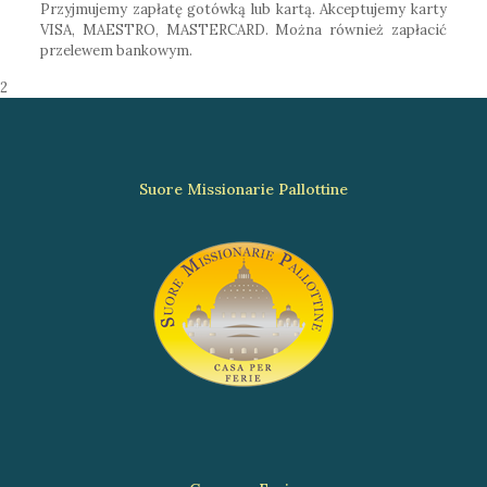
Przyjmujemy zapłatę gotówką lub kartą. Akceptujemy karty
VISA, MAESTRO, MASTERCARD. Można również zapłacić
przelewem bankowym.
2
Suore Missionarie Pallottine